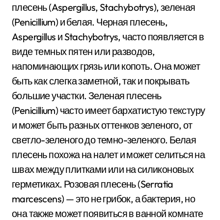
плесень (Aspergillus, Stachybotrys), зеленая
(Penicillium) и белая. Черная плесень,
Aspergillus и Stachybotrys, часто появляется в
виде темных пятен или разводов,
напоминающих грязь или копоть. Она может
быть как слегка заметной, так и покрывать
большие участки. Зеленая плесень
(Penicillium) часто имеет бархатистую текстуру
и может быть разных оттенков зеленого, от
светло-зеленого до темно-зеленого. Белая
плесень похожа на налет и может селиться на
швах между плитками или на силиконовых
герметиках. Розовая плесень (Serratia
marcescens) — это не грибок, а бактерия, но
она также может появиться в ванной комнате