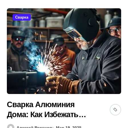
Сварка
Сварка Алюминия
Дома: Как Избежать
Ошибок? [Гид 2025]
Алексей Романов
Мар 19, 2025