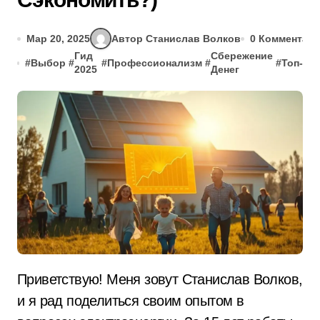
Мар 20, 2025
Автор Станислав Волков
0 Комментар
Гид
Сбережение
#
Выбор
#
#
Профессионализм
#
#
Топ-5
#
2025
Денег
Приветствую! Меня зовут Станислав Волков,
и я рад поделиться своим опытом в