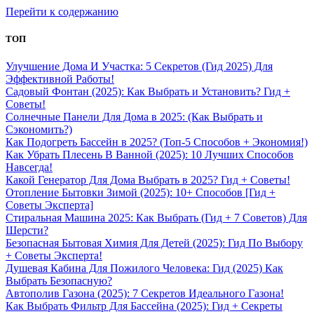
Перейти к содержанию
ТОП
Улучшение Дома И Участка: 5 Секретов (Гид 2025) Для
Эффективной Работы!
Садовый Фонтан (2025): Как Выбрать и Установить? Гид +
Советы!
Солнечные Панели Для Дома в 2025: (Как Выбрать и
Сэкономить?)
Как Подогреть Бассейн в 2025? (Топ-5 Способов + Экономия!)
Как Убрать Плесень В Ванной (2025): 10 Лучших Способов
Навсегда!
Какой Генератор Для Дома Выбрать в 2025? Гид + Советы!
Отопление Бытовки Зимой (2025): 10+ Способов [Гид +
Советы Эксперта]
Стиральная Машина 2025: Как Выбрать (Гид + 7 Советов) Для
Шерсти?
Безопасная Бытовая Химия Для Детей (2025): Гид По Выбору
+ Советы Эксперта!
Душевая Кабина Для Пожилого Человека: Гид (2025) Как
Выбрать Безопасную?
Автополив Газона (2025): 7 Секретов Идеального Газона!
Как Выбрать Фильтр Для Бассейна (2025): Гид + Секреты