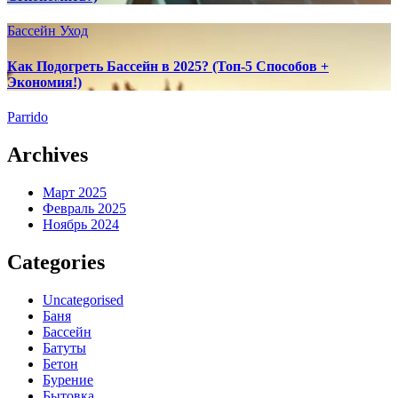
Бассейн
Уход
Как Подогреть Бассейн в 2025? (Топ-5 Способов +
Экономия!)
Parrido
Archives
Март 2025
Февраль 2025
Ноябрь 2024
Categories
Uncategorised
Баня
Бассейн
Батуты
Бетон
Бурение
Бытовка