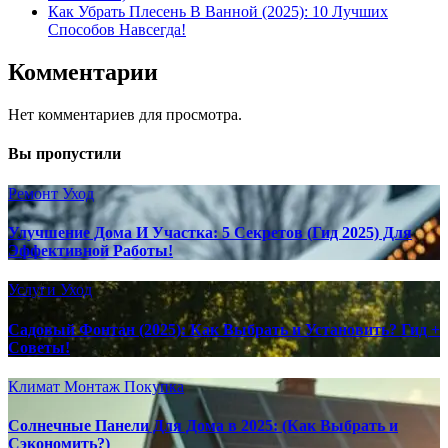
Как Убрать Плесень В Ванной (2025): 10 Лучших
Способов Навсегда!
Комментарии
Нет комментариев для просмотра.
Вы пропустили
Ремонт
Уход
Улучшение Дома И Участка: 5 Секретов (Гид 2025) Для
Эффективной Работы!
Услуги
Уход
Садовый Фонтан (2025): Как Выбрать и Установить? Гид +
Советы!
Климат
Монтаж
Покупка
Солнечные Панели Для Дома в 2025: (Как Выбрать и
Сэкономить?)