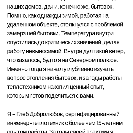
наших домов, дач и, конечно же, бытовок.
Помню, как однажды зимой, работая на
удаленном объекте, столкнулся с проблемой
замерзшей бытовки. Температура внутри
опустилась до критических значений, делая
работу невыносимой. Внутри дул такой ветер,
что казалось, будто я на Северном полюсе.
Именно тогда я начал углубленно изучать
вопрос отопления бытовок, и за годы работы
теплотехником накопил ценный опыт,
которым готов поделиться с вами.
Я – Глеб Добролюбов, сертифицированный
инженер-теплотехник с более чем 15-летним
опытом работы. За годы своей практики я