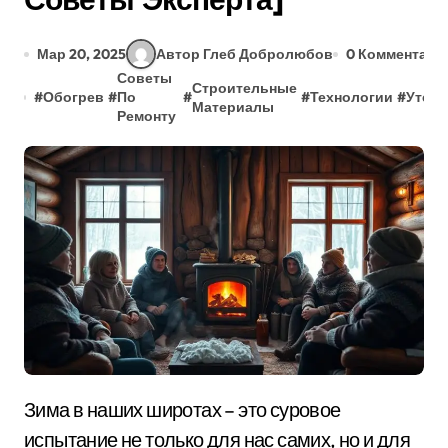
Мар 20, 2025
Автор Глеб Добролюбов
0 Комментари
Советы
Строительные
#
Обогрев
#
По
#
#
Технологии
#
Утепл
Материалы
Ремонту
Зима в наших широтах – это суровое
испытание не только для нас самих, но и для