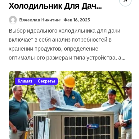
Холодильник Для Дачи:
Как Выбрать? (Советы
Вячеслав Никитин
Фев 16, 2025
Эко-Энергосбережения)
Выбор идеального холодильника для дачи
включает в себя анализ потребностей в
хранении продуктов, определение
оптимального размера и типа устройства, а…
Климат
Секреты