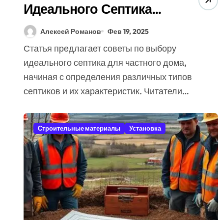
Идеального Септика
Для Дома (7 Советов
Алексей Романов
Фев 19, 2025
Экспертов)
Статья предлагает советы по выбору
идеального септика для частного дома,
начиная с определения различных типов
септиков и их характеристик. Читатели…
Строительные материалы
Установка