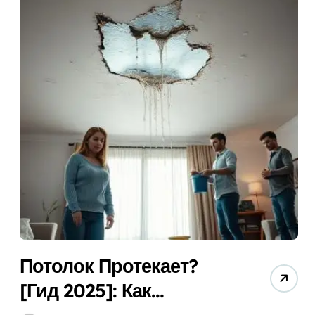
 по 10 Лучшим Моделям (Советы)!
брать? Гид + Секреты!
ать Лучшую (Гид 2025 + Советы Экспертов)
ше (Топ-5) + Секреты Экономии!
 Лучший Для Дома Бесплатно + Гид!
ид + Советы Эксперта).
бору и Установке Бесплатно!
 (Гид 2025) Для Эффективной Работы!
Потолок Протекает?
[Гид 2025]: Как