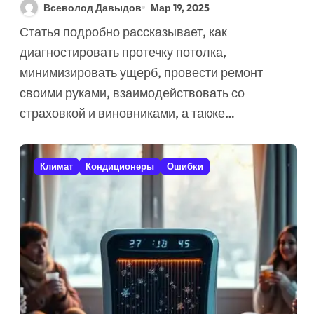
Исправить (7 Советов)
Всеволод Давыдов
Мар 19, 2025
+ Бесплатно!
Статья подробно рассказывает, как
диагностировать протечку потолка,
минимизировать ущерб, провести ремонт
своими руками, взаимодействовать со
страховкой и виновниками, а также…
Климат
Кондиционеры
Ошибки