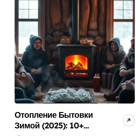
Как Выбрать Печь Для Бани в 2025: Гид
Гидроизоляция Бассейна (2025): Как Вы
Душевая Кабина Для Пожилых: Как Выбр
Обогрев Бытовки Зимой 2025: Какой Луч
Электроинструмент (2025): Как Выбрать
Как Выбрать Фильтр Для Дачи в 2024? (Г
Вентиляция Бассейна (2025): Гид по Вы
Улучшение Дома И Участка: 5 Секретов
Отопление Бытовки
Зимой (2025): 10+