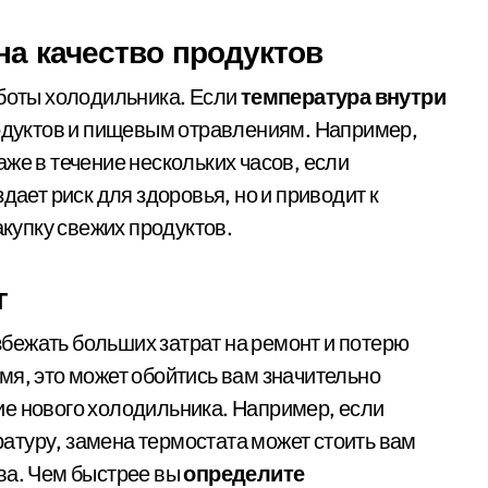
на качество продуктов
аботы холодильника. Если
температура внутри
родуктов и пищевым отравлениям. Например,
же в течение нескольких часов, если
дает риск для здоровья, но и приводит к
упку свежих продуктов.
г
бежать больших затрат на ремонт и потерю
мя, это может обойтись вам значительно
ие нового холодильника. Например, если
атуру, замена термостата может стоить вам
ва. Чем быстрее вы
определите