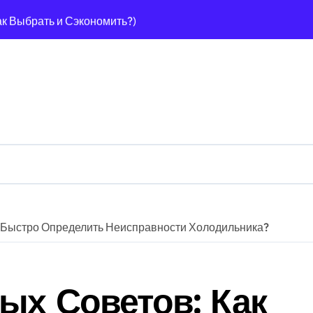
ак Выбрать и Сэкономить?)
Способов + Экономия!)
0 Лучших Способов Навсегда!
25? Гид + Советы!
пособов [Гид + Советы Эксперта]
Гид + 7 Советов) Для Шерсти?
2025): Гид По Выбору + Советы Эксперта!
: Гид (2025) Как Выбрать Безопасную?
к Быстро Определить Неисправности Холодильника?
еального Газона!
): Гид + Секреты Чистой Воды!
ых Советов: Как
Лучших (IPX4+), Гид По Выбору!