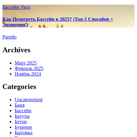
Бассейн
Уход
Как Подогреть Бассейн в 2025? (Топ-5 Способов +
Экономия!)
Parrido
Archives
Март 2025
Февраль 2025
Ноябрь 2024
Categories
Uncategorised
Баня
Бассейн
Батуты
Бетон
Бурение
Бытовка