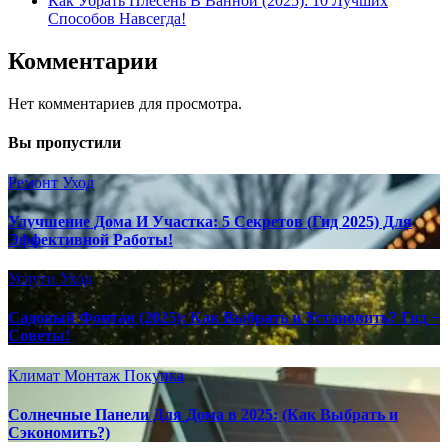
Как Убрать Плесень В Ванной (2025): 10 Лучших
Способов Навсегда!
Комментарии
Нет комментариев для просмотра.
Вы пропустили
Ремонт
Уход
Улучшение Дома И Участка: 5 Секретов (Гид 2025) Для
Эффективной Работы!
Услуги
Уход
Садовый Фонтан (2025): Как Выбрать и Установить? Гид +
Советы!
Климат
Монтаж
Покупка
Солнечные Панели Для Дома в 2025: (Как Выбрать и
Сэкономить?)