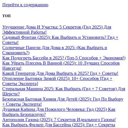
Перейти к содержанию
ТОП
Улучшение Дома И Участка: 5 Секретов (Гид 2025) Для
Эффективной Работы!
Садовый Фонтан (2025): Как Выбрать и Установить? Гид +
Советы!
Солнечные Панели Для Дома в 2025: (Как Выбрать и
Сэкономить?)
Как Подогреть Бассейн в 2025? (Топ-5 Способов + Экономия!)
Как Убрать Плесень В Ванной (2025): 10 Лучших Способов
Навсегда!
Какой Генератор Для Дома Выбрать в 2025? Гид + Советы!
Отопление Бытовки Зимой (2025): 10+ Способов [Гид +
Советы Эксперта]
Стиральная Машина 2025: Как Выбрать (Гид + 7 Советов) Для
Шерсти?
Безопасная Бытовая Химия Для Детей (2025): Гид По Выбору
+ Советы Эксперта!
Душевая Кабина Для Пожилого Человека: Гид (2025) Как
Выбрать Безопасную?
Автополив Газона (2025): 7 Секретов Идеального Газона!
Как Выбрать Фильтр Для Бассейна (2025): Гид + Секреты