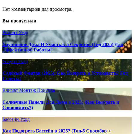
Нет комментариев для просмотра.
Вы пропустили
Ремонт
Уход
Улучшение Дома И Участка: 5 Секретов (Гид 2025) Для
Эффективной Работы!
Услуги
Уход
Садовый Фонтан (2025): Как Выбрать и Установить? Гид +
Советы!
Климат
Монтаж
Покупка
Солнечные Панели Для Дома в 2025: (Как Выбрать и
Сэкономить?)
Бассейн
Уход
Как Подогреть Бассейн в 2025? (Топ-5 Способов +