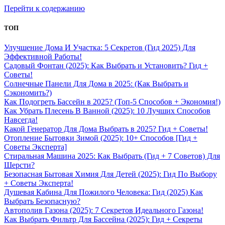
Перейти к содержанию
ТОП
Улучшение Дома И Участка: 5 Секретов (Гид 2025) Для
Эффективной Работы!
Садовый Фонтан (2025): Как Выбрать и Установить? Гид +
Советы!
Солнечные Панели Для Дома в 2025: (Как Выбрать и
Сэкономить?)
Как Подогреть Бассейн в 2025? (Топ-5 Способов + Экономия!)
Как Убрать Плесень В Ванной (2025): 10 Лучших Способов
Навсегда!
Какой Генератор Для Дома Выбрать в 2025? Гид + Советы!
Отопление Бытовки Зимой (2025): 10+ Способов [Гид +
Советы Эксперта]
Стиральная Машина 2025: Как Выбрать (Гид + 7 Советов) Для
Шерсти?
Безопасная Бытовая Химия Для Детей (2025): Гид По Выбору
+ Советы Эксперта!
Душевая Кабина Для Пожилого Человека: Гид (2025) Как
Выбрать Безопасную?
Автополив Газона (2025): 7 Секретов Идеального Газона!
Как Выбрать Фильтр Для Бассейна (2025): Гид + Секреты