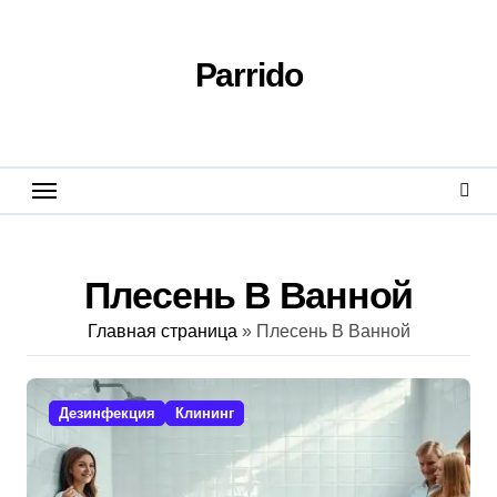
Перейти
к
содержанию
Parrido
Плесень В Ванной
Главная страница
»
Плесень В Ванной
Дезинфекция
Клининг