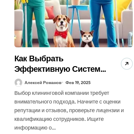
Как Выбрать
Эффективную Систему
Клининг Услуг? 7
Алексей Романов
Фев 19, 2025
Советов Экспертов
Выбор клининговой компании требует
(Бесплатно)
внимательного подхода. Начните с оценки
репутации и отзывов, проверьте лицензии и
квалификацию сотрудников. Ищите
информацию о…