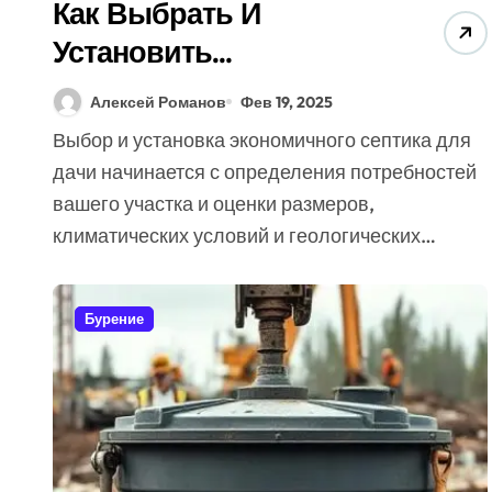
Как Выбрать И
Установить
Экономичный Септик
Алексей Романов
Фев 19, 2025
Для Дачи (Секреты
Выбор и установка экономичного септика для
Экспертов)
дачи начинается с определения потребностей
вашего участка и оценки размеров,
климатических условий и геологических…
Бурение