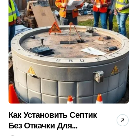
 по 10 Лучшим Моделям (Советы)!
брать? Гид + Секреты!
ать Лучшую (Гид 2025 + Советы Экспертов)
ше (Топ-5) + Секреты Экономии!
 Лучший Для Дома Бесплатно + Гид!
ид + Советы Эксперта).
бору и Установке Бесплатно!
 (Гид 2025) Для Эффективной Работы!
Как Установить Септик
Без Откачки Для