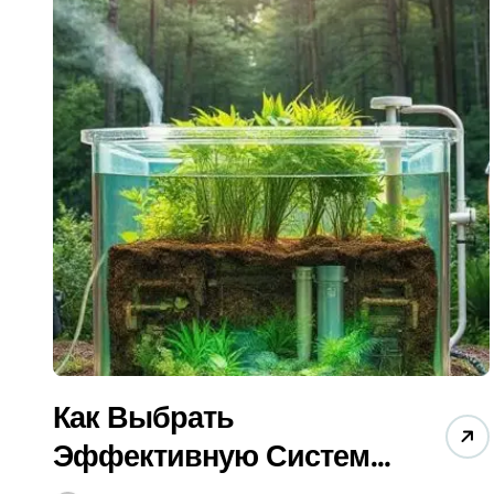
Как Выбрать Печь Для Бани в 2025: Гид
Гидроизоляция Бассейна (2025): Как Вы
Душевая Кабина Для Пожилых: Как Выбр
Обогрев Бытовки Зимой 2025: Какой Луч
Электроинструмент (2025): Как Выбрать
Как Выбрать Фильтр Для Дачи в 2024? (Г
Вентиляция Бассейна (2025): Гид по Вы
Улучшение Дома И Участка: 5 Секретов
Как Выбрать
Эффективную Систему