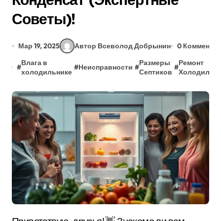
Советы)!
Мар 19, 2025
Автор Всеволод Добрынин
0 Коммента
Влага в
Размеры
Ремонт
#
#
Неисправности
#
#
холодильнике
Септиков
Холодильн