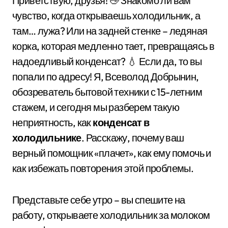
Приветствую, друзья! 👋 Знакомо ли вам
чувство, когда открываешь холодильник, а
там… лужа? Или на задней стенке – ледяная
корка, которая медленно тает, превращаясь в
надоедливый конденсат? 💧 Если да, то вы
попали по адресу! Я, Всеволод Добрынин,
обозреватель бытовой техники с 15-летним
стажем, и сегодня мы разберем такую
неприятность, как
конденсат в
холодильнике
. Расскажу, почему ваш
верный помощник «плачет», как ему помочь и
как избежать повторения этой проблемы.
Представьте себе утро – вы спешите на
работу, открываете холодильник за молоком