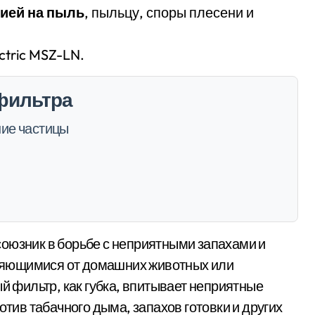
ией на пыль
, пыльцу, споры плесени и
ectric MSZ-LN.
фильтра
шие частицы
союзник в борьбе с неприятными запахами и
еляющимися от домашних животных или
й фильтр, как губка, впитывает неприятные
тив табачного дыма, запахов готовки и других