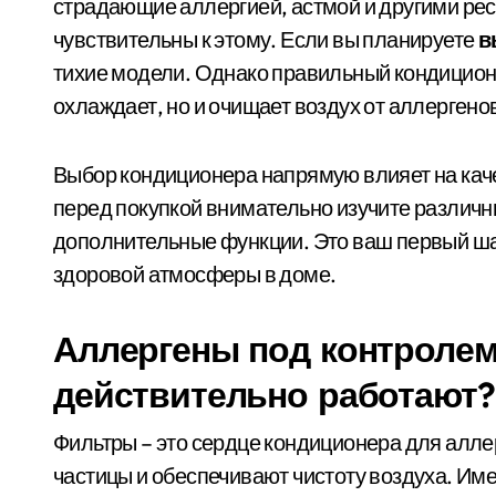
страдающие аллергией, астмой и другими ре
чувствительны к этому. Если вы планируете
в
тихие модели. Однако правильный кондицион
охлаждает, но и очищает воздух от аллергено
Выбор кондиционера напрямую влияет на кач
перед покупкой внимательно изучите различн
дополнительные функции. Это ваш первый ша
здоровой атмосферы в доме.
Аллергены под контролем
действительно работают?
Фильтры – это сердце кондиционера для алл
частицы и обеспечивают чистоту воздуха. И