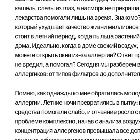
кашель, слезы из глаз, а насморк не прекращ
лекарства помогали лишь на время. Знакомо? 
который ухудшает качество жизни миллионов
стоит в летний период, когда пыльца растени
дома. Идеально, когда в доме свежий воздух, н
можете открыть окна из-за аллергии? Ответ пр
не вредил, а помогал? Сегодня мы разберем 
аллергиков: от типов фильтров до дополните
Помню, как однажды ко мне обратилась молод
аллергии. Летние ночи превратились в пытку:
средства помогали слабо, и отчаяние росло с
проблеме комплексно, начав с анализа воздух
концентрация аллергенов превышала все доп
меня к углубленному изучению вопроса кондиц