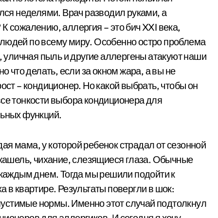
ался неделями. Врач разводил руками, а
К сожалению, аллергия – это бич XXI века,
 людей по всему миру. Особенно остро проблема
й, уличная пыль и другие аллергены атакуют наши
о что делать, если за окном жара, а вы не
ост – кондиционер. Но какой выбрать, чтобы он
все тонкости выбора кондиционера для
льных функций.
ая мама, у которой ребенок страдал от сезонной
 кашель, чихание, слезящиеся глаза. Обычные
 каждым днем. Тогда мы решили подойти к
а в квартире. Результаты повергли в шок:
устимые нормы. Именно этот случай подтолкнул
ионеров для аллергиков. И сегодня я хочу