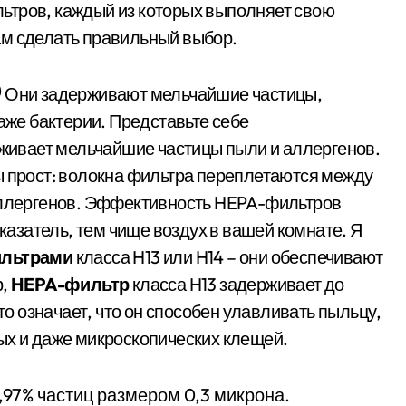
ьтров, каждый из которых выполняет свою
ам сделать правильный выбор.
🛡️ Они задерживают мельчайшие частицы,
аже бактерии. Представьте себе
рживает мельчайшие частицы пыли и аллергенов.
ы прост: волокна фильтра переплетаются между
аллергенов. Эффективность HEPA-фильтров
казатель, тем чище воздух в вашей комнате. Я
льтрами
класса H13 или H14 – они обеспечивают
р,
HEPA-фильтр
класса H13 задерживает до
то означает, что он способен улавливать пыльцу,
х и даже микроскопических клещей.
97% частиц размером 0,3 микрона.