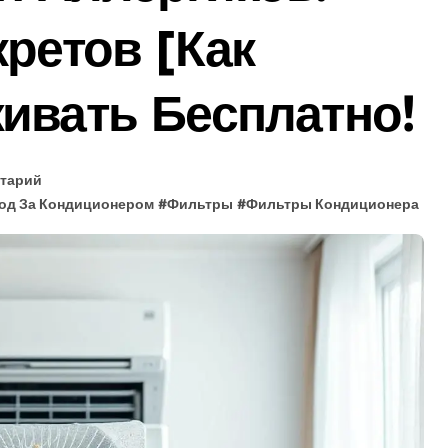
 по 10 Лучшим Моделям (Советы)!
кретов [Как
брать? Гид + Секреты!
ивать Бесплатно!
ать Лучшую (Гид 2025 + Советы Экспертов)
ше (Топ-5) + Секреты Экономии!
 Лучший Для Дома Бесплатно + Гид!
нтарий
од За Кондиционером
#
Фильтры
#
Фильтры Кондиционера
ид + Советы Эксперта).
бору и Установке Бесплатно!
 (Гид 2025) Для Эффективной Работы!