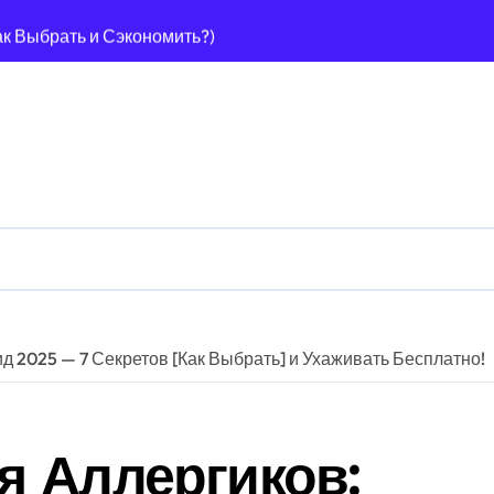
ак Выбрать и Сэкономить?)
Способов + Экономия!)
0 Лучших Способов Навсегда!
25? Гид + Советы!
пособов [Гид + Советы Эксперта]
Гид + 7 Советов) Для Шерсти?
2025): Гид По Выбору + Советы Эксперта!
: Гид (2025) Как Выбрать Безопасную?
д 2025 — 7 Секретов [Как Выбрать] и Ухаживать Бесплатно!
еального Газона!
): Гид + Секреты Чистой Воды!
я Аллергиков:
Лучших (IPX4+), Гид По Выбору!