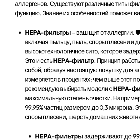
аллергенов. Существуют различные типы фил
функцию. Знание их особенностей поможет в
HEPA-фильтры
– ваш щит от аллергии. 
включая пыльцу, пыль, споры плесени и д
высокотехнологичное сито, которое заде
Это и есть
HEPA-фильтр
. Принцип работ
собой, образуя настоящую ловушку для 
измеряется в процентах: чем выше этот по
рекомендую выбирать модели с
HEPA-фи
максимальную степень очистки. Наприме
99,95% частиц размером до 0,3 микрона. Э
споры плесени, шерсть домашних животны
HEPA-фильтры
задерживают до 99,