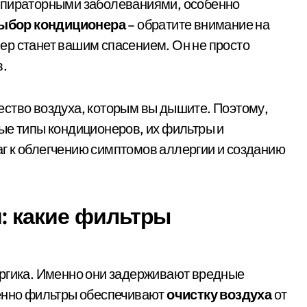
спираторными заболеваниями, особенно
ыбор кондиционера
– обратите внимание на
ер станет вашим спасением. Он не просто
в.
ество воздуха, которым вы дышите. Поэтому,
ые типы кондиционеров, их фильтры и
г к облегчению симптомов аллергии и созданию
: какие фильтры
ергика. Именно они задерживают вредные
менно фильтры обеспечивают
очистку воздуха
от