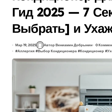
Как Выбрать Печь Для Бани в 2025: Гид
Гид 2025 — 7 Се
Гидроизоляция Бассейна (2025): Как Вы
Выбрать] и Ухаж
Душевая Кабина Для Пожилых: Как Выбр
Обогрев Бытовки Зимой 2025: Какой Луч
Электроинструмент (2025): Как Выбрать
Мар 19, 2025
Автор Вениамин Добрынин
0 Комме
#
Аллергия
#
Выбор Кондиционера
#
Кондиционер
#
Ух
Как Выбрать Фильтр Для Дачи в 2024? (Г
Вентиляция Бассейна (2025): Гид по Вы
Улучшение Дома И Участка: 5 Секретов