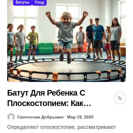
Батуты
Уход
Батут Для Ребенка С
Плоскостопием: Как
Выбрать [Гид 2025]? 7
Святослав Добрынин
Мар 19, 2025
Советов Ортопеда
Определяют плоскостопие, рассматривают