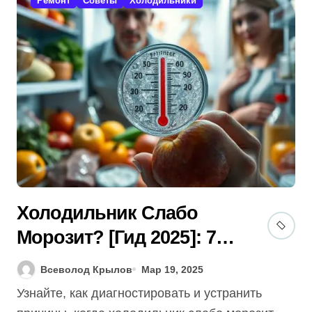
Ремонт
Советы
Холодильники
Холодильник Слабо
Морозит? [Гид 2025]: 7
Секретов Реанимации
Всеволод Крылов
Мар 19, 2025
Продуктов!
Узнайте, как диагностировать и устранить