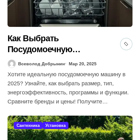
Как Выбрать
Посудомоечную
Машину в 2025: Гид (С
Всеволод Добрынин
Мар 20, 2025
Секретами Выбора!)
Хотите идеальную посудомоечную машину в
2025? Узнайте, как выбрать размер, тип,
энергоэффективность, программы и функции.
Сравните бренды и цены! Получите…
Сантехника
Установка