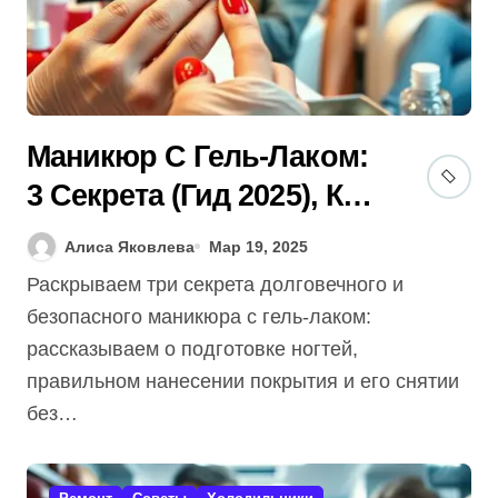
Маникюр С Гель-Лаком:
3 Секрета (Гид 2025), Как
Избежать Ошибки и
Алиса Яковлева
Мар 19, 2025
Укрепить Ногти?
Раскрываем три секрета долговечного и
безопасного маникюра с гель-лаком:
рассказываем о подготовке ногтей,
правильном нанесении покрытия и его снятии
без…