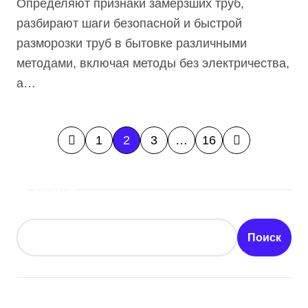
Определяют признаки замерзших труб,
разбирают шаги безопасной и быстрой
разморозки труб в бытовке различными
методами, включая методы без электричества,
а…
П
1
2
3
…
16
а
Поиск
г
и
Поиск
н
а