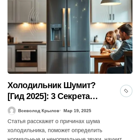
Холодильник Шумит?
[Гид 2025]: 3 Секрета
Тихой Работы и Ремонт!
Всеволод Крылов
Мар 19, 2025
Статья расскажет о причинах шума
холодильника, поможет определить
нормальные и ненормальные звуки, научит