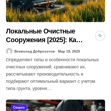
Локальные Очистные
Сооружения [2025]: Как
Выбрать И Не Затопить
Всеволод Доброхотов
Мар 19, 2025
Участок? Гид + Советы
Определяют типы и особенности локальных
Эксперта
очистных сооружений, сравнивают их,
рассчитывают производительность и
подбирают оптимальный вариант с учетом
типа грунта, уровня…
Сварка