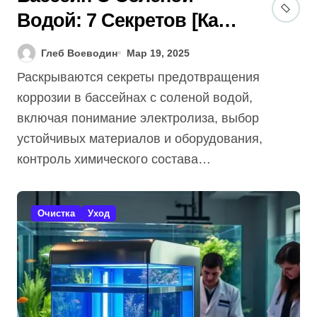
Водой: 7 Секретов [Как
Избежать Коррозии] +
Глеб Воеводин
Мар 19, 2025
Гид 2025
Раскрываются секреты предотвращения
коррозии в бассейнах с соленой водой,
включая понимание электролиза, выбор
устойчивых материалов и оборудования,
контроль химического состава…
Очистка
Уход