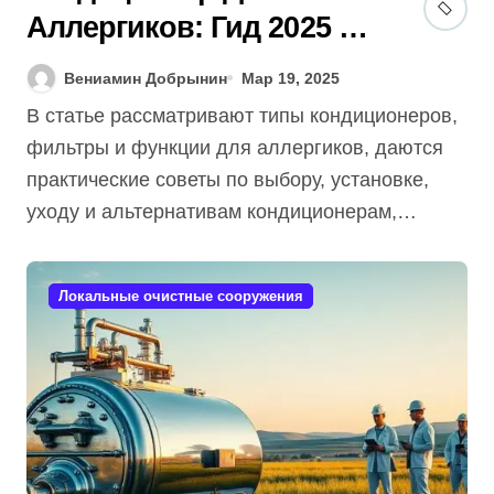
Аллергиков: Гид 2025 —
7 Секретов [Как
Вениамин Добрынин
Мар 19, 2025
Выбрать] и Ухаживать
В статье рассматривают типы кондиционеров,
Бесплатно!
фильтры и функции для аллергиков, даются
практические советы по выбору, установке,
уходу и альтернативам кондиционерам,…
Локальные очистные сооружения