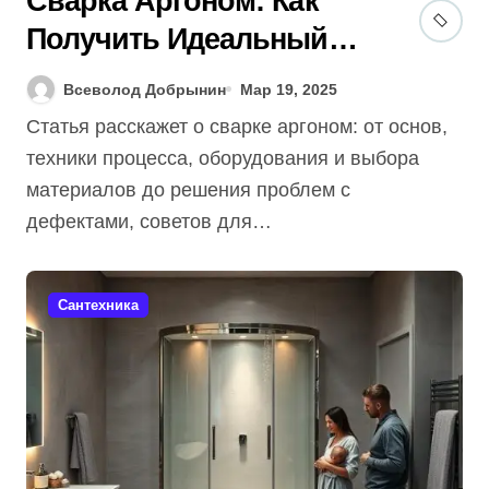
Сварка Аргоном: Как
Получить Идеальный
Шов (Гид + 7 Советов)
Всеволод Добрынин
Мар 19, 2025
[2025]
Статья расскажет о сварке аргоном: от основ,
техники процесса, оборудования и выбора
материалов до решения проблем с
дефектами, советов для…
Сантехника