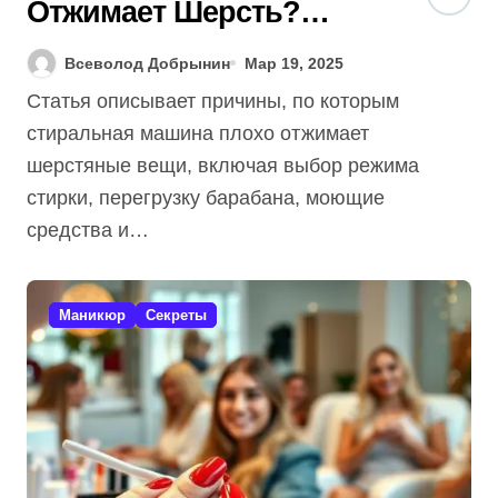
Отжимает Шерсть?
[Гид]: 3 Секрета +
Всеволод Добрынин
Мар 19, 2025
Экспертное Мнение!
Статья описывает причины, по которым
стиральная машина плохо отжимает
шерстяные вещи, включая выбор режима
стирки, перегрузку барабана, моющие
средства и…
Маникюр
Секреты