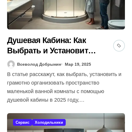
Душевая Кабина: Как
Выбрать и Установить
[Гид 2025] Для
Всеволод Добрынин
Мар 19, 2025
Маленькой Ванной? 7
В статье расскажут, как выбрать, установить и
Советов!
грамотно организовать пространство
маленькой ванной комнаты с помощью
душевой кабины в 2025 году,…
Сервис
Холодильники