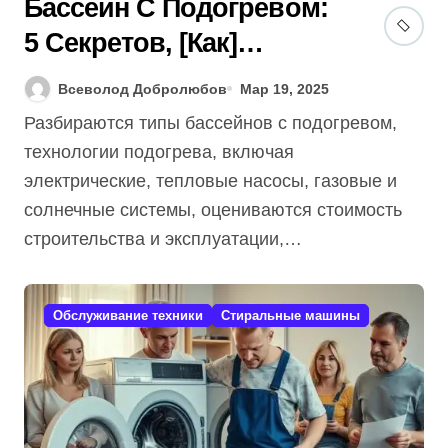
Бассейн С Подогревом:
5 Секретов, [Как]
Избежать Ошибок В
Всеволод Добролюбов
Мар 19, 2025
2025 Году?
Разбираются типы бассейнов с подогревом,
технологии подогрева, включая
электрические, тепловые насосы, газовые и
солнечные системы, оцениваются стоимость
строительства и эксплуатации,…
Обслуживание техники
Стиральные машины