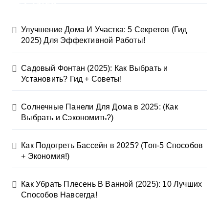
ц
Статьи
и
Улучшение Дома И Участка: 5 Секретов (Гид
я
2025) Для Эффективной Работы!
з
Садовый Фонтан (2025): Как Выбрать и
а
Установить? Гид + Советы!
п
Солнечные Панели Для Дома в 2025: (Как
и
Выбрать и Сэкономить?)
с
Как Подогреть Бассейн в 2025? (Топ-5 Способов
+ Экономия!)
е
й
Как Убрать Плесень В Ванной (2025): 10 Лучших
Способов Навсегда!