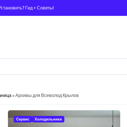
ак Выбрать и Сэкономить?)
Способов + Экономия!)
0 Лучших Способов Навсегда!
25? Гид + Советы!
пособов [Гид + Советы Эксперта]
Гид + 7 Советов) Для Шерсти?
2025): Гид По Выбору + Советы Эксперта!
: Гид (2025) Как Выбрать Безопасную?
аница
»
Архивы для Всеволод Крылов
еального Газона!
): Гид + Секреты Чистой Воды!
Сервис
Холодильники
Лучших (IPX4+), Гид По Выбору!