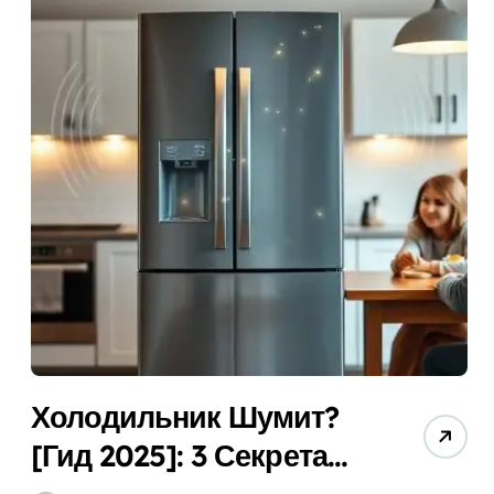
 по 10 Лучшим Моделям (Советы)!
брать? Гид + Секреты!
ать Лучшую (Гид 2025 + Советы Экспертов)
ше (Топ-5) + Секреты Экономии!
 Лучший Для Дома Бесплатно + Гид!
ид + Советы Эксперта).
бору и Установке Бесплатно!
 (Гид 2025) Для Эффективной Работы!
Холодильник Шумит?
[Гид 2025]: 3 Секрета