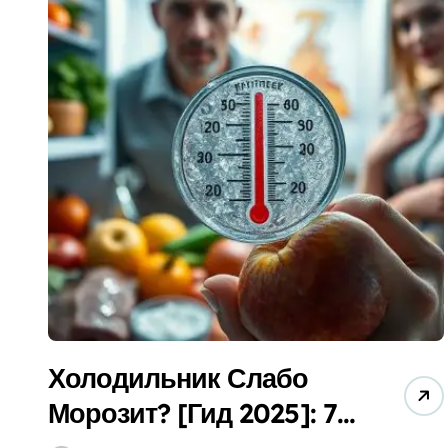
Как Выбрать Печь Для Бани в 2025: Гид
Гидроизоляция Бассейна (2025): Как Вы
Душевая Кабина Для Пожилых: Как Выбр
Обогрев Бытовки Зимой 2025: Какой Луч
Электроинструмент (2025): Как Выбрать
Как Выбрать Фильтр Для Дачи в 2024? (Г
Вентиляция Бассейна (2025): Гид по Вы
Улучшение Дома И Участка: 5 Секретов
Холодильник Слабо
Морозит? [Гид 2025]: 7