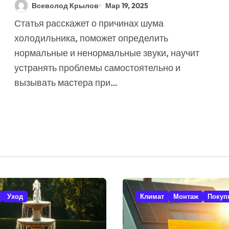
Тихой Работы и Ремонт!
Всеволод Крылов
Мар 19, 2025
Статья расскажет о причинах шума
холодильника, поможет определить
нормальные и ненормальные звуки, научит
устранять проблемы самостоятельно и
вызывать мастера при…
Уход
Климат
Монтаж
Покуп