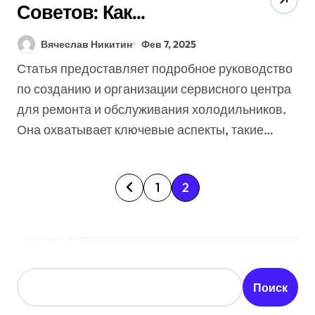
Советов: Как
Правильно Устроить
Вячеслав Никитин
Фев 7, 2025
Сервисный Центр
Статья предоставляет подробное руководство
Холодильников?
по созданию и организации сервисного центра
для ремонта и обслуживания холодильников.
Она охватывает ключевые аспекты, такие…
П
1
2
а
Поиск
г
и
Поиск
н