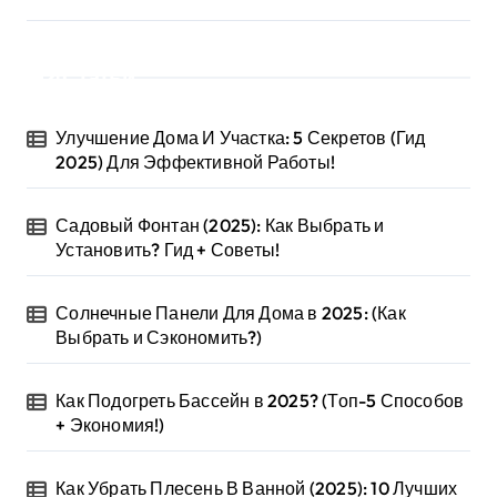
а
ц
Статьи
и
Улучшение Дома И Участка: 5 Секретов (Гид
я
2025) Для Эффективной Работы!
з
Садовый Фонтан (2025): Как Выбрать и
а
Установить? Гид + Советы!
п
Солнечные Панели Для Дома в 2025: (Как
и
Выбрать и Сэкономить?)
с
Как Подогреть Бассейн в 2025? (Топ-5 Способов
е
+ Экономия!)
й
Как Убрать Плесень В Ванной (2025): 10 Лучших