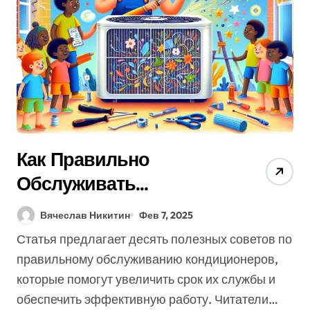
Как Правильно
Обслуживать
Кондиционер: Топ-10
Вячеслав Никитин
Фев 7, 2025
Легких Советов Для
Статья предлагает десять полезных советов по
Долговечной Работы
правильному обслуживанию кондиционеров,
(Решите Проблемы С
которые помогут увеличить срок их службы и
обеспечить эффективную работу. Читатели…
Вентиляцией