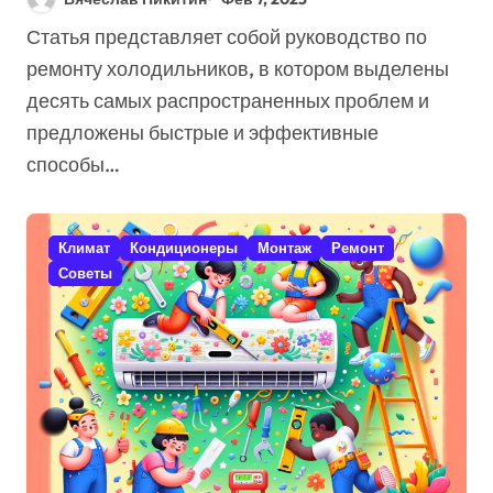
Быстро Решить
Статья представляет собой руководство по
Проблемы?
ремонту холодильников, в котором выделены
десять самых распространенных проблем и
предложены быстрые и эффективные
способы…
Климат
Кондиционеры
Монтаж
Ремонт
Советы