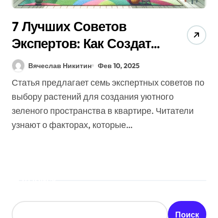
7 Лучших Советов
Экспертов: Как Создать
Зеленый Оазис В
Вячеслав Никитин
Фев 10, 2025
Квартире (Секреты
Статья предлагает семь экспертных советов по
Успеха)
выбору растений для создания уютного
зеленого пространства в квартире. Читатели
узнают о факторах, которые…
Поиск
Поиск