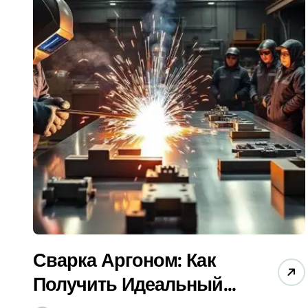
Как Выбрать Печь Для Бани в 2025: Гид
Гидроизоляция Бассейна (2025): Как Вы
Душевая Кабина Для Пожилых: Как Выбр
Обогрев Бытовки Зимой 2025: Какой Луч
Электроинструмент (2025): Как Выбрать
Как Выбрать Фильтр Для Дачи в 2024? (Г
Вентиляция Бассейна (2025): Гид по Вы
Улучшение Дома И Участка: 5 Секретов
Сварка Аргоном: Как
Получить Идеальный