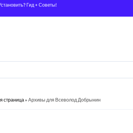
ак Выбрать и Сэкономить?)
Способов + Экономия!)
0 Лучших Способов Навсегда!
25? Гид + Советы!
пособов [Гид + Советы Эксперта]
Гид + 7 Советов) Для Шерсти?
2025): Гид По Выбору + Советы Эксперта!
: Гид (2025) Как Выбрать Безопасную?
я страница
»
Архивы для Всеволод Добрынин
еального Газона!
): Гид + Секреты Чистой Воды!
Лучших (IPX4+), Гид По Выбору!