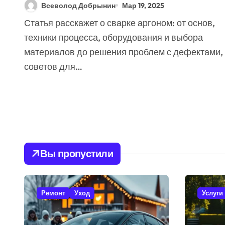
Шов (Гид + 7 Советов)
Всеволод Добрынин
Мар 19, 2025
[2025]
Статья расскажет о сварке аргоном: от основ,
техники процесса, оборудования и выбора
материалов до решения проблем с дефектами,
советов для…
Вы пропустили
Ремонт
Уход
Услуги