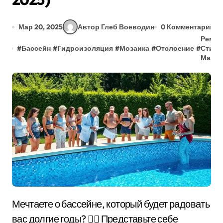
Мар 20, 2025
Автор Глеб Воеводин
0 Комментарий
Ремон
#
Бассейн
#
Гидроизоляция
#
Мозаика
#
Отслоение
#
Стира
Маши
Мечтаете о бассейне, который будет радовать
вас долгие годы? 🏊‍♀️ Представьте себе