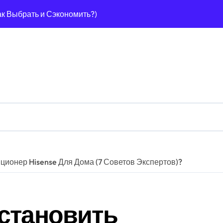
ак Выбрать и Сэкономить?)
Способов + Экономия!)
0 Лучших Способов Навсегда!
25? Гид + Советы!
пособов [Гид + Советы Эксперта]
Гид + 7 Советов) Для Шерсти?
2025): Гид По Выбору + Советы Эксперта!
: Гид (2025) Как Выбрать Безопасную?
ционер Hisense Для Дома (7 Советов Экспертов)?
еального Газона!
): Гид + Секреты Чистой Воды!
становить
Лучших (IPX4+), Гид По Выбору!