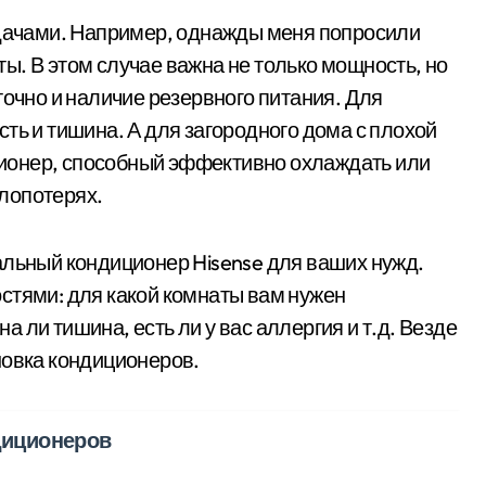
адачами. Например, однажды меня попросили
ы. В этом случае важна не только мощность, но
точно и наличие резервного питания. Для
ть и тишина. А для загородного дома с плохой
ионер, способный эффективно охлаждать или
лопотерях.
альный кондиционер Hisense для ваших нужд.
стями: для какой комнаты вам нужен
 ли тишина, есть ли у вас аллергия и т.д. Везде
новка кондиционеров.
диционеров