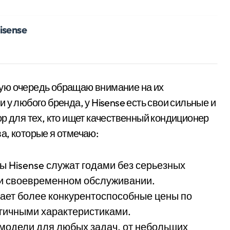
isense
рвую очередь обращаю внимание на их
 и у любого бренда, у Hisense есть свои сильные и
р для тех, кто ищет качественный кондиционер
а, которые я отмечаю:
ы Hisense служат годами без серьезных
 и своевременном обслуживании.
гает более конкурентоспособные цены по
гичными характеристиками.
 модели для любых задач, от небольших