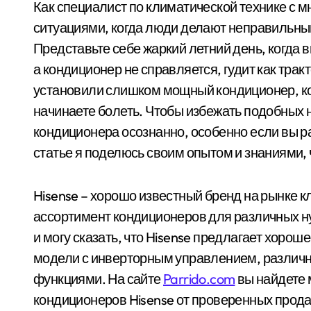
Как специалист по климатической технике с многолетним опытом, я часто сталкиваюсь с
ситуациями, когда люди делают неправильны
Представьте себе жаркий летний день, когда 
а кондиционер не справляется, гудит как трак
установили слишком мощный кондиционер, ко
начинаете болеть. Чтобы избежать подобных 
кондиционера осознанно, особенно если вы 
статье я поделюсь своим опытом и знаниями,
Hisense – хорошо известный бренд на рынке 
ассортимент кондиционеров для различных н
и могу сказать, что Hisense предлагает хорош
модели с инверторным управлением, различ
функциями. На сайте
Parrido.com
вы найдете 
кондиционеров Hisense от проверенных прод