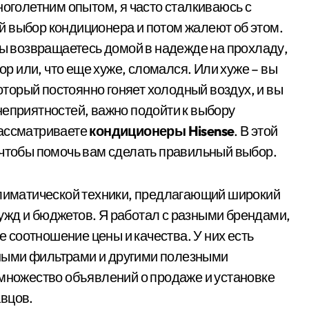
й выбор кондиционера и потом жалеют об этом.
вы возвращаетесь домой в надежде на прохладу,
тор или, что еще хуже, сломался. Или хуже – вы
торый постоянно гоняет холодный воздух, и вы
неприятностей, важно подойти к выбору
рассматриваете
кондиционеры Hisense
. В этой
 чтобы помочь вам сделать правильный выбор.
климатической техники, предлагающий широкий
ужд и бюджетов. Я работал с разными брендами,
ее соотношение цены и качества. У них есть
ными фильтрами и другими полезными
множество объявлений о продаже и установке
авцов.