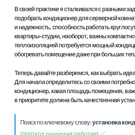
В своей практике я сталкивался с разными з
подобрать кондиционер для серверной комнат
и надежность, способность работать круглосу
квартиры-студии, наоборот, важны компактнос
теплоизоляцией потребуется мощный кондиц
обогревать помещение даже при больших теп
Теперь давайте разберемся, как выбрать иде
Для начала определитесь со своими потребно
кондиционер, какая площадь помещения, важна
в приоритете должна быть качественная уста
Поиск по ключевому слову:
установка кон
Шорткод pnsnippet работает ✅