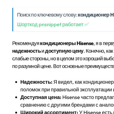
Поиск по ключевому слову:
кондиционер H
Шорткод pnsnippet работает ✅
Рекомендуя
кондиционеры Hisense
, я в пе
надежность
и
доступную цену
. Конечно, как
слабые стороны, но в целом это хороший выбо
по разумной цене. Вот основные преимуществ
Надежность:
Я видел, как кондиционер
поломок при правильной эксплуатации
Доступная цена:
Hisense часто предла
сравнению с другими брендами с анало
Широкий ассортимент:
У Hisense есть