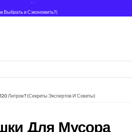
ак Выбрать и Сэкономить?)
Способов + Экономия!)
0 Лучших Способов Навсегда!
25? Гид + Советы!
пособов [Гид + Советы Эксперта]
Гид + 7 Советов) Для Шерсти?
2025): Гид По Выбору + Советы Эксперта!
: Гид (2025) Как Выбрать Безопасную?
120 Литров? (Секреты Экспертов И Советы)
еального Газона!
): Гид + Секреты Чистой Воды!
шки Для Мусора
Лучших (IPX4+), Гид По Выбору!