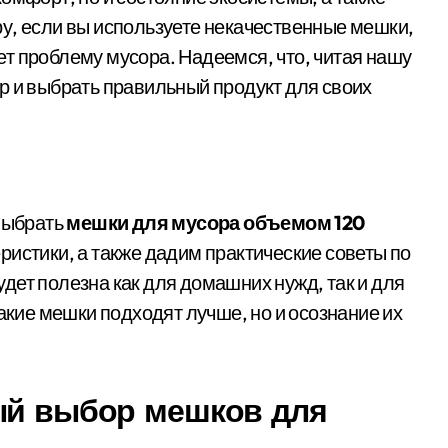
у, если вы используете некачественные мешки,
ляет проблему мусора. Надеемся, что, читая нашу
р и выбрать правильный продукт для своих
 выбрать
мешки для мусора объемом 120
ристики, а также дадим практические советы по
дет полезна как для домашних нужд, так и для
какие мешки подходят лучше, но и осознание их
ый выбор мешков для