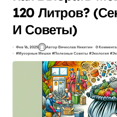
Как Выбрать Печь Для Бани в 2025: Гид
120 Литров? (Се
Гидроизоляция Бассейна (2025): Как Вы
И Советы)
Душевая Кабина Для Пожилых: Как Выбр
Обогрев Бытовки Зимой 2025: Какой Луч
Электроинструмент (2025): Как Выбрать
Фев 16, 2025
Автор Вячеслав Никитин
0 Коммент
#
Мусорные Мешки
#
Полезные Советы
#
Экология
#
Эк
Как Выбрать Фильтр Для Дачи в 2024? (Г
Вентиляция Бассейна (2025): Гид по Вы
Улучшение Дома И Участка: 5 Секретов