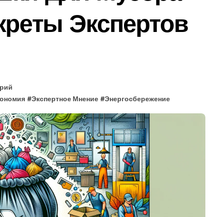
 по 10 Лучшим Моделям (Советы)!
креты Экспертов
брать? Гид + Секреты!
ать Лучшую (Гид 2025 + Советы Экспертов)
ше (Топ-5) + Секреты Экономии!
 Лучший Для Дома Бесплатно + Гид!
арий
ономия
#
Экспертное Мнение
#
Энергосбережение
ид + Советы Эксперта).
бору и Установке Бесплатно!
 (Гид 2025) Для Эффективной Работы!