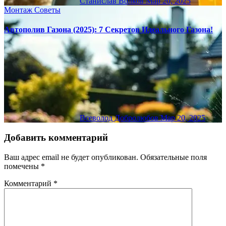
Станислав Волков
Мар 20, 2025
Монтаж
Советы
Автополив Газона (2025): 7 Секретов Идеального Газона!
Всеволод Добролюбов
Мар 20, 2025
Добавить комментарий
Ваш адрес email не будет опубликован.
Обязательные поля
помечены
*
Комментарий
*