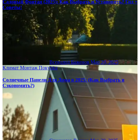
Садовый Фонтан (2025): Как Выбрать и Установить? Гид +
Советы!
Всеволод Баженов
Мар 20, 2025
Климат
Монтаж
Покупка
Солнечные Панели Для Дома в 2025: (Как Выбрать и
Сэкономить?)