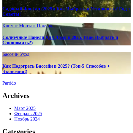
Садовый Фонтан (2025): Как Выбрать и Установить? Гид +
Советы!
Климат
Монтаж
Покупка
Солнечные Панели Для Дома в 2025: (Как Выбрать и
Сэкономить?)
Бассейн
Уход
Как Подогреть Бассейн в 2025? (Топ-5 Способов +
Экономия!)
Parrido
Archives
Март 2025
Февраль 2025
Ноябрь 2024
Categories