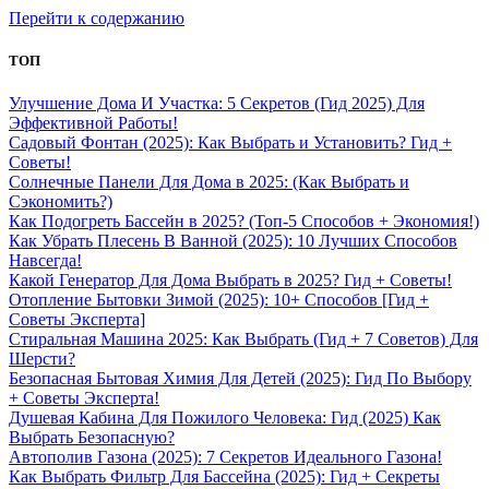
Перейти к содержанию
ТОП
Улучшение Дома И Участка: 5 Секретов (Гид 2025) Для
Эффективной Работы!
Садовый Фонтан (2025): Как Выбрать и Установить? Гид +
Советы!
Солнечные Панели Для Дома в 2025: (Как Выбрать и
Сэкономить?)
Как Подогреть Бассейн в 2025? (Топ-5 Способов + Экономия!)
Как Убрать Плесень В Ванной (2025): 10 Лучших Способов
Навсегда!
Какой Генератор Для Дома Выбрать в 2025? Гид + Советы!
Отопление Бытовки Зимой (2025): 10+ Способов [Гид +
Советы Эксперта]
Стиральная Машина 2025: Как Выбрать (Гид + 7 Советов) Для
Шерсти?
Безопасная Бытовая Химия Для Детей (2025): Гид По Выбору
+ Советы Эксперта!
Душевая Кабина Для Пожилого Человека: Гид (2025) Как
Выбрать Безопасную?
Автополив Газона (2025): 7 Секретов Идеального Газона!
Как Выбрать Фильтр Для Бассейна (2025): Гид + Секреты