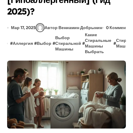
2025)?
Мар 17, 2025
Автор Вениамин Добрынин
0 Коммента
Какие
Выбор
Стиральные
Стирал
#
Аллергия
#
Выбор
#
Стиральной
#
#
Машины
Машин
Машины
Выбрать