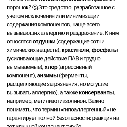
порошок? 🤔 Это средство, разработанное с
учетом исключения или минимизации
содержания компонентов, чаще всего
вызывающих аллергию и раздражение. К ним
относятся
отдушки
(содержащие сотни
химических веществ),
красители
,
фосфаты
(усиливающие действие ПАВ и трудно
вымываемые),
хлор
(агрессивный
компонент),
энзимы
(ферменты,
расщепляющие загрязнения, но могущие
вызывать аллергию), а также
консерванты
,
например, метилизотиазолинон. Важно
понимать, что термин «гипоаллергенный» не
гарантирует полной безопасности: реакция на
тот или иной компонент сугубо