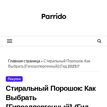
Перейти
к
содержанию
Parrido
Главная страница
»
Стиральный Порошок: Как
Выбрать [Гипоаллергенный] (Гид 2025)?
Покупка
Стиральный Порошок: Как
Выбрать
[Гипоаллергенный] (Гид